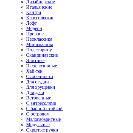
Дизайнерские
Итальянские
Кантри
Классические
Лофт
Модерн
Прованс
Неоклассика
Минимализм
Под старину
Скандинавские
Элитные
Эксклюзивные
Хай-тек
Особенности
Для студии
Для хрущевки
Для дачи
Встроенные
С антресолями
С барной стойкой
С островом
Малогабаритные
Модульные
Скрытые ручки