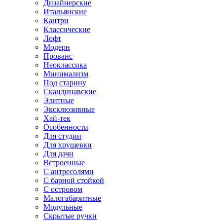
Дизайнерские
Итальянские
Кантри
Классические
Лофт
Модерн
Прованс
Неоклассика
Минимализм
Под старину
Скандинавские
Элитные
Эксклюзивные
Хай-тек
Особенности
Для студии
Для хрущевки
Для дачи
Встроенные
С антресолями
С барной стойкой
С островом
Малогабаритные
Модульные
Скрытые ручки