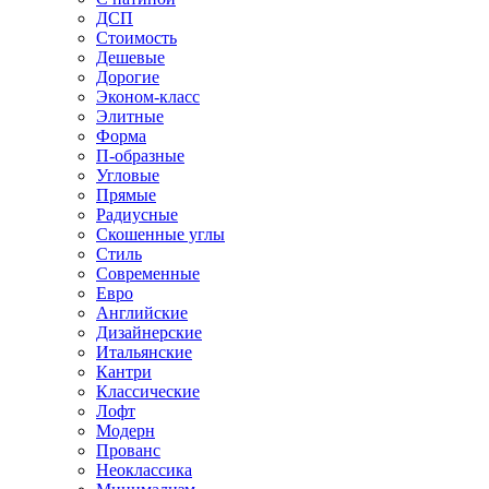
ДСП
Стоимость
Дешевые
Дорогие
Эконом-класс
Элитные
Форма
П-образные
Угловые
Прямые
Радиусные
Скошенные углы
Стиль
Современные
Евро
Английские
Дизайнерские
Итальянские
Кантри
Классические
Лофт
Модерн
Прованс
Неоклассика