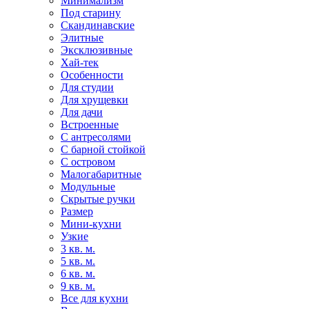
Минимализм
Под старину
Скандинавские
Элитные
Эксклюзивные
Хай-тек
Особенности
Для студии
Для хрущевки
Для дачи
Встроенные
С антресолями
С барной стойкой
С островом
Малогабаритные
Модульные
Скрытые ручки
Размер
Мини-кухни
Узкие
3 кв. м.
5 кв. м.
6 кв. м.
9 кв. м.
Все для кухни