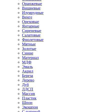
Оранжевые
Вишневые
Изумрудные
Венге
Ореховые
Янтарные
Сиреневые
Салатовые
Фиолетовые
Мятные
Золотые
Синие
Материал
МДФ
Эмаль
Акрил
Береза
Дерево
Дуб
ЛДСП
Массив
Пластик
Шпон
Экошпон
С патиной