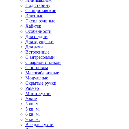
Минимализм
Под старину
Скандинавские
Элитные
Эксклюзивные
Хай-тек
Особенности
Для студии
Для хрущевки
Для дачи
Встроенные
С антресолями
С барной стойкой
С островом
Малогабаритные
Модульные
Скрытые ручки
Размер
Мини-кухни
Узкие
3 кв. м.
5 кв. м.
6 кв. м.
9 кв. м.
Все для кухни