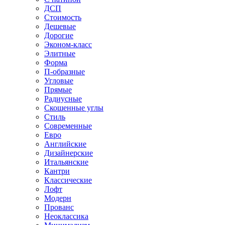
ДСП
Стоимость
Дешевые
Дорогие
Эконом-класс
Элитные
Форма
П-образные
Угловые
Прямые
Радиусные
Скошенные углы
Стиль
Современные
Евро
Английские
Дизайнерские
Итальянские
Кантри
Классические
Лофт
Модерн
Прованс
Неоклассика