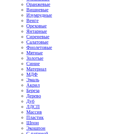
Оранжевые
Вишневые
Изумрудные
Венге
Ореховые
Янтарные
Сиреневые
Салатовые
Фиолетовые
Мятные
Золотые
Синие
Материал
МДФ
Эмаль
Акрил
Береза
Дерево
Дуб
ЛДСП
Массив
Пластик
Шпон
Экошпон
С патиной