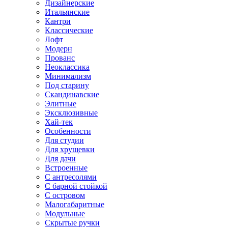
Дизайнерские
Итальянские
Кантри
Классические
Лофт
Модерн
Прованс
Неоклассика
Минимализм
Под старину
Скандинавские
Элитные
Эксклюзивные
Хай-тек
Особенности
Для студии
Для хрущевки
Для дачи
Встроенные
С антресолями
С барной стойкой
С островом
Малогабаритные
Модульные
Скрытые ручки