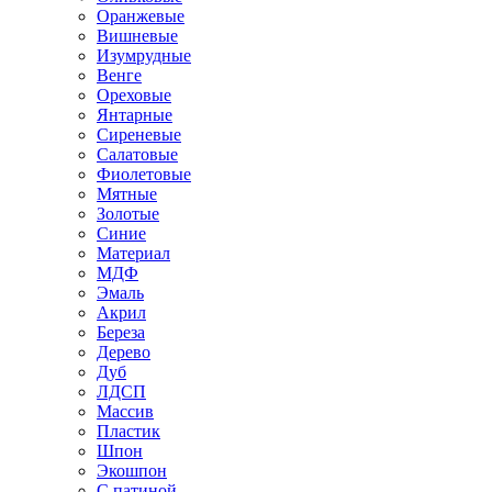
Оранжевые
Вишневые
Изумрудные
Венге
Ореховые
Янтарные
Сиреневые
Салатовые
Фиолетовые
Мятные
Золотые
Синие
Материал
МДФ
Эмаль
Акрил
Береза
Дерево
Дуб
ЛДСП
Массив
Пластик
Шпон
Экошпон
С патиной