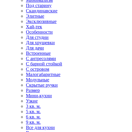
Минимализм
Под старину
Скандинавские
Элитные
Эксклюзивные
Хай-тек
Особенности
Для студии
Для хрущевки
Для дачи
Встроенные
С антресолями
С барной стойкой
С островом
Малогабаритные
Модульные
Скрытые ручки
Размер
Мини-кухни
Узкие
3 кв. м.
5 кв. м.
6 кв. м.
9 кв. м.
Все для кухни