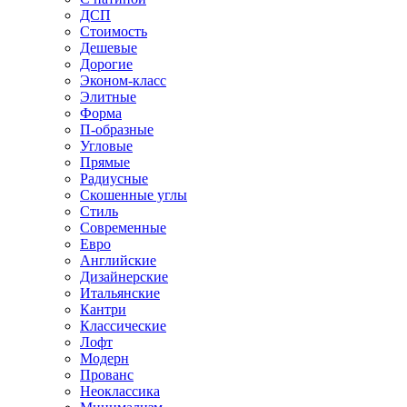
ДСП
Стоимость
Дешевые
Дорогие
Эконом-класс
Элитные
Форма
П-образные
Угловые
Прямые
Радиусные
Скошенные углы
Стиль
Современные
Евро
Английские
Дизайнерские
Итальянские
Кантри
Классические
Лофт
Модерн
Прованс
Неоклассика