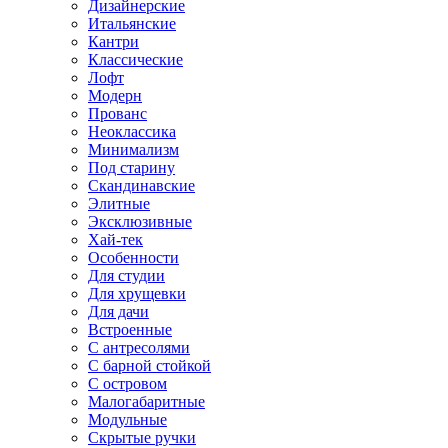
Дизайнерские
Итальянские
Кантри
Классические
Лофт
Модерн
Прованс
Неоклассика
Минимализм
Под старину
Скандинавские
Элитные
Эксклюзивные
Хай-тек
Особенности
Для студии
Для хрущевки
Для дачи
Встроенные
С антресолями
С барной стойкой
С островом
Малогабаритные
Модульные
Скрытые ручки