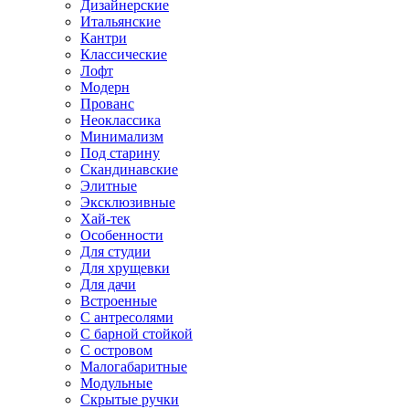
Дизайнерские
Итальянские
Кантри
Классические
Лофт
Модерн
Прованс
Неоклассика
Минимализм
Под старину
Скандинавские
Элитные
Эксклюзивные
Хай-тек
Особенности
Для студии
Для хрущевки
Для дачи
Встроенные
С антресолями
С барной стойкой
С островом
Малогабаритные
Модульные
Скрытые ручки