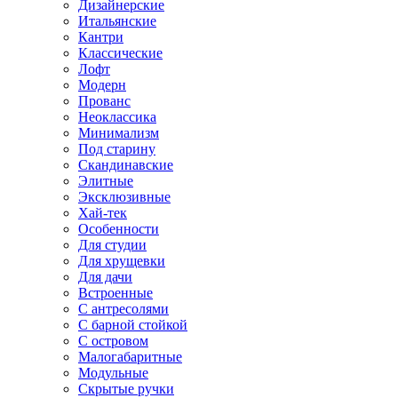
Дизайнерские
Итальянские
Кантри
Классические
Лофт
Модерн
Прованс
Неоклассика
Минимализм
Под старину
Скандинавские
Элитные
Эксклюзивные
Хай-тек
Особенности
Для студии
Для хрущевки
Для дачи
Встроенные
С антресолями
С барной стойкой
С островом
Малогабаритные
Модульные
Скрытые ручки