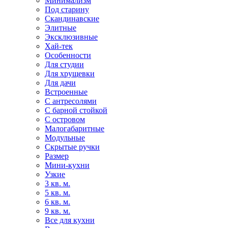
Минимализм
Под старину
Скандинавские
Элитные
Эксклюзивные
Хай-тек
Особенности
Для студии
Для хрущевки
Для дачи
Встроенные
С антресолями
С барной стойкой
С островом
Малогабаритные
Модульные
Скрытые ручки
Размер
Мини-кухни
Узкие
3 кв. м.
5 кв. м.
6 кв. м.
9 кв. м.
Все для кухни