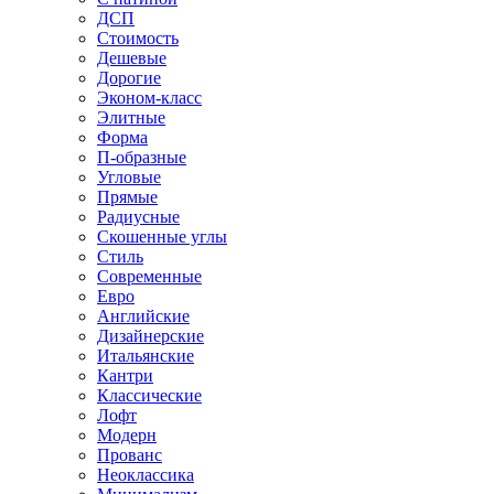
ДСП
Стоимость
Дешевые
Дорогие
Эконом-класс
Элитные
Форма
П-образные
Угловые
Прямые
Радиусные
Скошенные углы
Стиль
Современные
Евро
Английские
Дизайнерские
Итальянские
Кантри
Классические
Лофт
Модерн
Прованс
Неоклассика