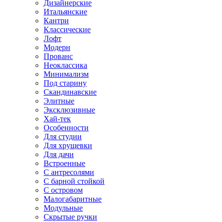
Дизайнерские
Итальянские
Кантри
Классические
Лофт
Модерн
Прованс
Неоклассика
Минимализм
Под старину
Скандинавские
Элитные
Эксклюзивные
Хай-тек
Особенности
Для студии
Для хрущевки
Для дачи
Встроенные
С антресолями
С барной стойкой
С островом
Малогабаритные
Модульные
Скрытые ручки