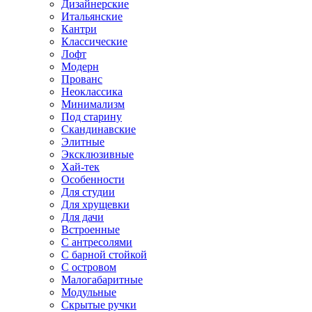
Дизайнерские
Итальянские
Кантри
Классические
Лофт
Модерн
Прованс
Неоклассика
Минимализм
Под старину
Скандинавские
Элитные
Эксклюзивные
Хай-тек
Особенности
Для студии
Для хрущевки
Для дачи
Встроенные
С антресолями
С барной стойкой
С островом
Малогабаритные
Модульные
Скрытые ручки