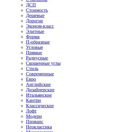
ДСП
Стоимость
Дешевые
Дорогие
Эконом-класс
Элитные
Форма
П-образные
Угловые
Прямые
Радиусные
Скошенные углы
Стиль
Современные
Евро
Английские
Дизайнерские
Итальянские
Кантри
Классические
Лофт
Модерн
Прованс
Неоклассика