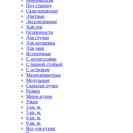
Минимализм
Под старину
Скандинавские
Элитные
Эксклюзивные
Хай-тек
Особенности
Для студии
Для хрущевки
Для дачи
Встроенные
С антресолями
С барной стойкой
С островом
Малогабаритные
Модульные
Скрытые ручки
Размер
Мини-кухни
Узкие
3 кв. м.
5 кв. м.
6 кв. м.
9 кв. м.
Все для кухни