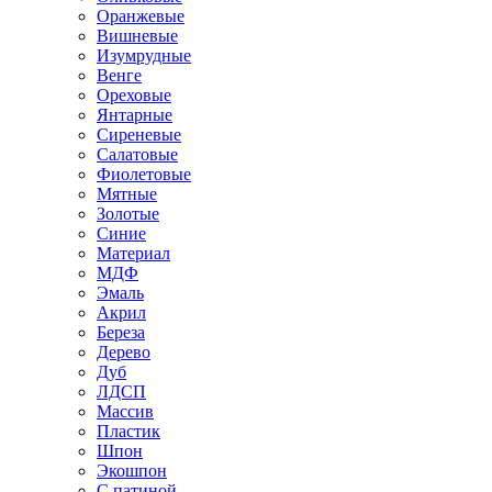
Оранжевые
Вишневые
Изумрудные
Венге
Ореховые
Янтарные
Сиреневые
Салатовые
Фиолетовые
Мятные
Золотые
Синие
Материал
МДФ
Эмаль
Акрил
Береза
Дерево
Дуб
ЛДСП
Массив
Пластик
Шпон
Экошпон
С патиной