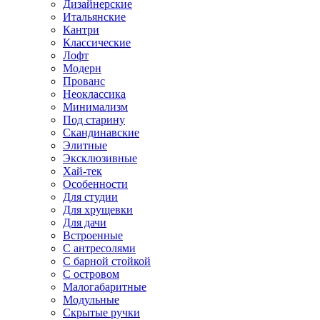
Дизайнерские
Итальянские
Кантри
Классические
Лофт
Модерн
Прованс
Неоклассика
Минимализм
Под старину
Скандинавские
Элитные
Эксклюзивные
Хай-тек
Особенности
Для студии
Для хрущевки
Для дачи
Встроенные
С антресолями
С барной стойкой
С островом
Малогабаритные
Модульные
Скрытые ручки