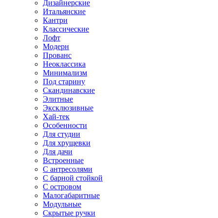
Дизайнерские
Итальянские
Кантри
Классические
Лофт
Модерн
Прованс
Неоклассика
Минимализм
Под старину
Скандинавские
Элитные
Эксклюзивные
Хай-тек
Особенности
Для студии
Для хрущевки
Для дачи
Встроенные
С антресолями
С барной стойкой
С островом
Малогабаритные
Модульные
Скрытые ручки