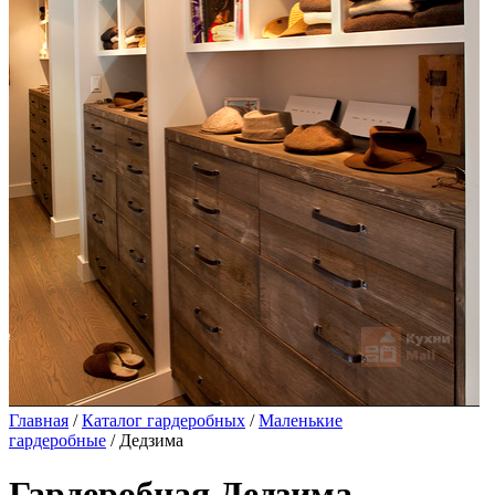
Главная
/
Каталог гардеробных
/
Маленькие
гардеробные
/ Дедзима
Гардеробная Дедзима