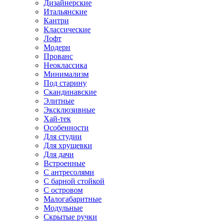
Дизайнерские
Итальянские
Кантри
Классические
Лофт
Модерн
Прованс
Неоклассика
Минимализм
Под старину
Скандинавские
Элитные
Эксклюзивные
Хай-тек
Особенности
Для студии
Для хрущевки
Для дачи
Встроенные
С антресолями
С барной стойкой
С островом
Малогабаритные
Модульные
Скрытые ручки