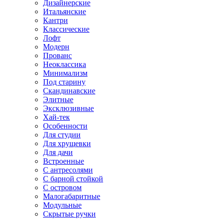
Дизайнерские
Итальянские
Кантри
Классические
Лофт
Модерн
Прованс
Неоклассика
Минимализм
Под старину
Скандинавские
Элитные
Эксклюзивные
Хай-тек
Особенности
Для студии
Для хрущевки
Для дачи
Встроенные
С антресолями
С барной стойкой
С островом
Малогабаритные
Модульные
Скрытые ручки