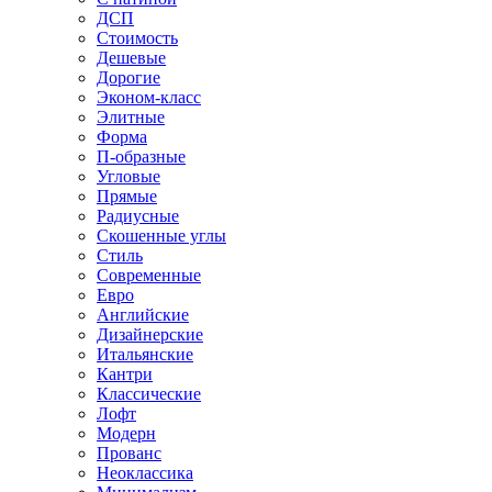
ДСП
Стоимость
Дешевые
Дорогие
Эконом-класс
Элитные
Форма
П-образные
Угловые
Прямые
Радиусные
Скошенные углы
Стиль
Современные
Евро
Английские
Дизайнерские
Итальянские
Кантри
Классические
Лофт
Модерн
Прованс
Неоклассика