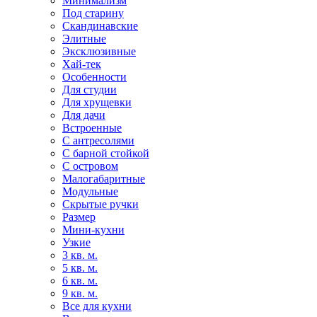
Минимализм
Под старину
Скандинавские
Элитные
Эксклюзивные
Хай-тек
Особенности
Для студии
Для хрущевки
Для дачи
Встроенные
С антресолями
С барной стойкой
С островом
Малогабаритные
Модульные
Скрытые ручки
Размер
Мини-кухни
Узкие
3 кв. м.
5 кв. м.
6 кв. м.
9 кв. м.
Все для кухни