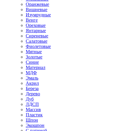
Оранжевые
Вишневые
Изумрудные
Венге
Ореховые
Янтарные
Сиреневые
Салатовые
Фиолетовые
Мятные
Золотые
Синие
Материал
МДФ
Эмаль
Акрил
Береза
Дерево
Дуб
ЛДСП
Массив
Пластик
Шпон
Экошпон
С патиной