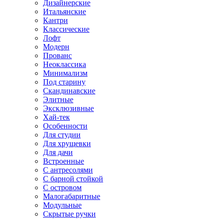
Дизайнерские
Итальянские
Кантри
Классические
Лофт
Модерн
Прованс
Неоклассика
Минимализм
Под старину
Скандинавские
Элитные
Эксклюзивные
Хай-тек
Особенности
Для студии
Для хрущевки
Для дачи
Встроенные
С антресолями
С барной стойкой
С островом
Малогабаритные
Модульные
Скрытые ручки