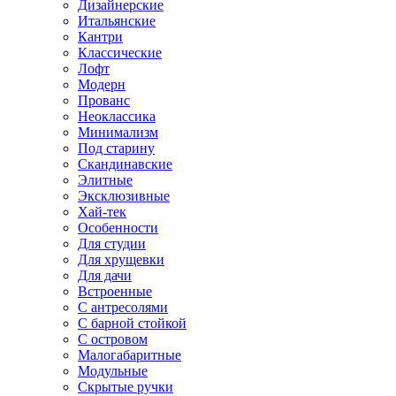
Дизайнерские
Итальянские
Кантри
Классические
Лофт
Модерн
Прованс
Неоклассика
Минимализм
Под старину
Скандинавские
Элитные
Эксклюзивные
Хай-тек
Особенности
Для студии
Для хрущевки
Для дачи
Встроенные
С антресолями
С барной стойкой
С островом
Малогабаритные
Модульные
Скрытые ручки