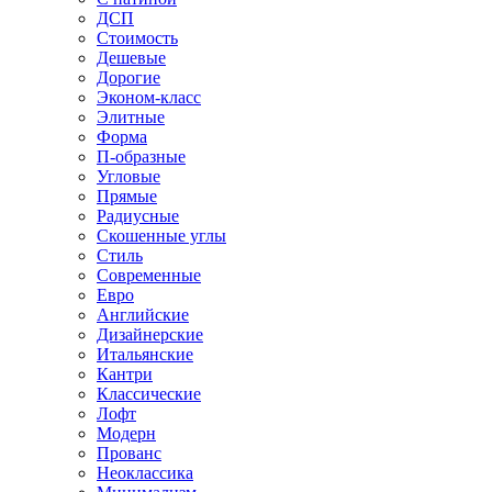
ДСП
Стоимость
Дешевые
Дорогие
Эконом-класс
Элитные
Форма
П-образные
Угловые
Прямые
Радиусные
Скошенные углы
Стиль
Современные
Евро
Английские
Дизайнерские
Итальянские
Кантри
Классические
Лофт
Модерн
Прованс
Неоклассика