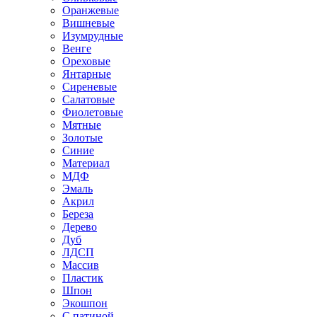
Оранжевые
Вишневые
Изумрудные
Венге
Ореховые
Янтарные
Сиреневые
Салатовые
Фиолетовые
Мятные
Золотые
Синие
Материал
МДФ
Эмаль
Акрил
Береза
Дерево
Дуб
ЛДСП
Массив
Пластик
Шпон
Экошпон
С патиной