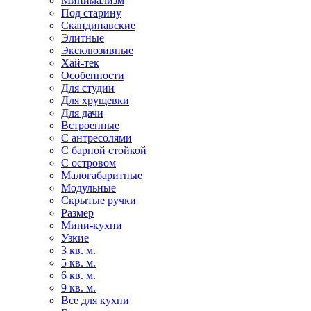
Минимализм
Под старину
Скандинавские
Элитные
Эксклюзивные
Хай-тек
Особенности
Для студии
Для хрущевки
Для дачи
Встроенные
С антресолями
С барной стойкой
С островом
Малогабаритные
Модульные
Скрытые ручки
Размер
Мини-кухни
Узкие
3 кв. м.
5 кв. м.
6 кв. м.
9 кв. м.
Все для кухни