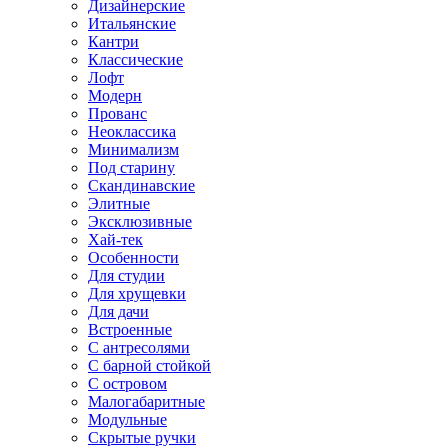
Дизайнерские
Итальянские
Кантри
Классические
Лофт
Модерн
Прованс
Неоклассика
Минимализм
Под старину
Скандинавские
Элитные
Эксклюзивные
Хай-тек
Особенности
Для студии
Для хрущевки
Для дачи
Встроенные
С антресолями
С барной стойкой
С островом
Малогабаритные
Модульные
Скрытые ручки