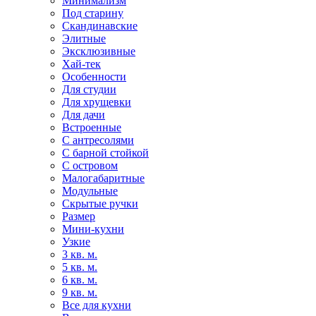
Минимализм
Под старину
Скандинавские
Элитные
Эксклюзивные
Хай-тек
Особенности
Для студии
Для хрущевки
Для дачи
Встроенные
С антресолями
С барной стойкой
С островом
Малогабаритные
Модульные
Скрытые ручки
Размер
Мини-кухни
Узкие
3 кв. м.
5 кв. м.
6 кв. м.
9 кв. м.
Все для кухни