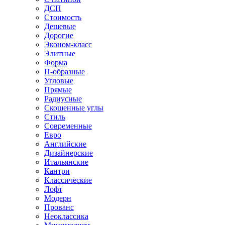
ДСП
Стоимость
Дешевые
Дорогие
Эконом-класс
Элитные
Форма
П-образные
Угловые
Прямые
Радиусные
Скошенные углы
Стиль
Современные
Евро
Английские
Дизайнерские
Итальянские
Кантри
Классические
Лофт
Модерн
Прованс
Неоклассика