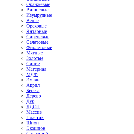
Оранжевые
Вишневые
Изумрудные
Венге
Ореховые
Янтарные
Сиреневые
Салатовые
Фиолетовые
Мятные
Золотые
Синие
Материал
МДФ
Эмаль
Акрил
Береза
Дерево
Дуб
ЛДСП
Массив
Пластик
Шпон
Экошпон
С патиной