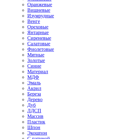
Оранжевые
Вишневые
Изумрудные
Венге
Ореховые
Янтарные
Сиреневые
Салатовые
Фиолетовые
Мятные
Золотые
Синие
Материал
МДФ
Эмаль
Акрил
Береза
Дерево
Дуб
ЛДСП
Массив
Пластик
Шпон
Экошпон
С патиной