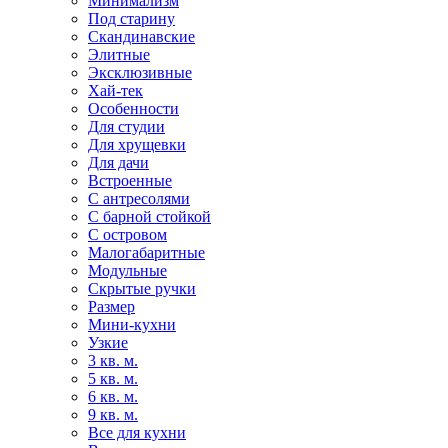
Минимализм
Под старину
Скандинавские
Элитные
Эксклюзивные
Хай-тек
Особенности
Для студии
Для хрущевки
Для дачи
Встроенные
С антресолями
С барной стойкой
С островом
Малогабаритные
Модульные
Скрытые ручки
Размер
Мини-кухни
Узкие
3 кв. м.
5 кв. м.
6 кв. м.
9 кв. м.
Все для кухни