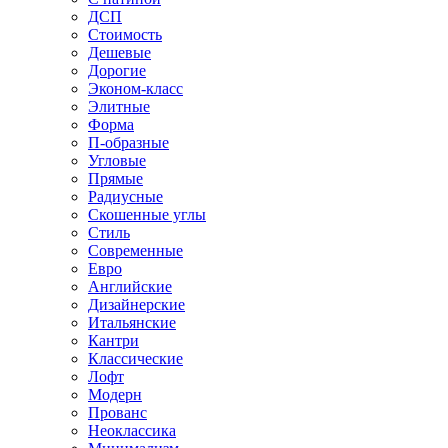
ДСП
Стоимость
Дешевые
Дорогие
Эконом-класс
Элитные
Форма
П-образные
Угловые
Прямые
Радиусные
Скошенные углы
Стиль
Современные
Евро
Английские
Дизайнерские
Итальянские
Кантри
Классические
Лофт
Модерн
Прованс
Неоклассика