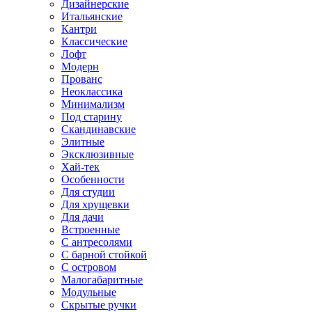
Дизайнерские
Итальянские
Кантри
Классические
Лофт
Модерн
Прованс
Неоклассика
Минимализм
Под старину
Скандинавские
Элитные
Эксклюзивные
Хай-тек
Особенности
Для студии
Для хрущевки
Для дачи
Встроенные
С антресолями
С барной стойкой
С островом
Малогабаритные
Модульные
Скрытые ручки