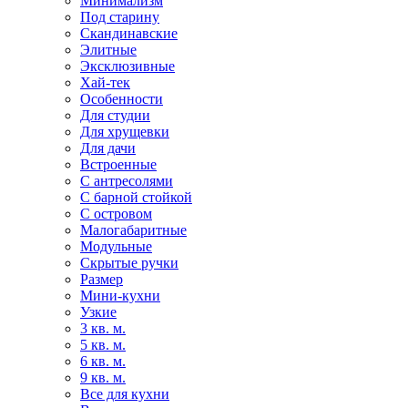
Минимализм
Под старину
Скандинавские
Элитные
Эксклюзивные
Хай-тек
Особенности
Для студии
Для хрущевки
Для дачи
Встроенные
С антресолями
С барной стойкой
С островом
Малогабаритные
Модульные
Скрытые ручки
Размер
Мини-кухни
Узкие
3 кв. м.
5 кв. м.
6 кв. м.
9 кв. м.
Все для кухни