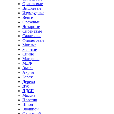
Оранжевые
Вишневые
Изумрудные
Венге
Ореховые
Янтарные
Сиреневые
Салатовые
Фиолетовые
Мятные
Золотые
Синие
Материал
МДФ
Эмаль
Акрил
Береза
Дерево
Дуб
ЛДСП
Массив
Пластик
Шпон
Экошпон
С патиной