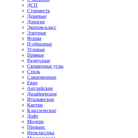
ДСП
Стоимость
Дешевые
Дорогие
Эконом-класс
Элитные
Форма
П-образные
Угловые
Прямые
Радиусные
Скошенные углы
Стиль
Современные
Евро
Английские
Дизайнерские
Итальянские
Кантри
Классические
Лофт
Модерн
Прованс
Неоклассика