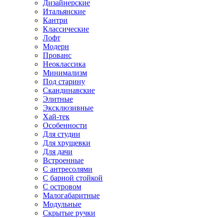
Дизайнерские
Итальянские
Кантри
Классические
Лофт
Модерн
Прованс
Неоклассика
Минимализм
Под старину
Скандинавские
Элитные
Эксклюзивные
Хай-тек
Особенности
Для студии
Для хрущевки
Для дачи
Встроенные
С антресолями
С барной стойкой
С островом
Малогабаритные
Модульные
Скрытые ручки