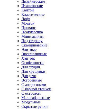
Дизайнерские
Итальянские
Кантри
Классические
Лофт
Модерн
Прованс
Неоклассика
Минимализм
Под старину
Скандинавские
Элитные
Эксклюзивные
Хай-тек
Особенности
Для студии
Для хрущевки
Для дачи
Встроенные
С антресолями
С барной стойкой
С островом
Малогабаритные
Модульные
Скрытые ручки