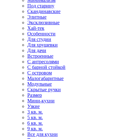
Минимализм
Под старину
Скандинавские
Элитные
Эксклюзивные
Хай-тек
Особенности
Для студии
Для хрущевки
Для дачи
Встроенные
С антресолями
С барной стойкой
С островом
Малогабаритные
Модульные
Скрытые ручки
Размер
Мини-кухни
Узкие
3 кв. м.
5 кв. м.
6 кв. м.
9 кв. м.
Все для кухни