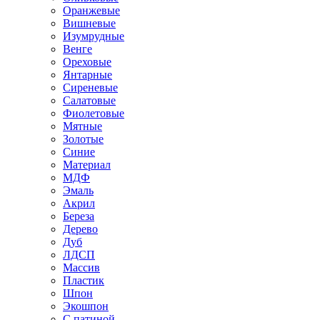
Оранжевые
Вишневые
Изумрудные
Венге
Ореховые
Янтарные
Сиреневые
Салатовые
Фиолетовые
Мятные
Золотые
Синие
Материал
МДФ
Эмаль
Акрил
Береза
Дерево
Дуб
ЛДСП
Массив
Пластик
Шпон
Экошпон
С патиной