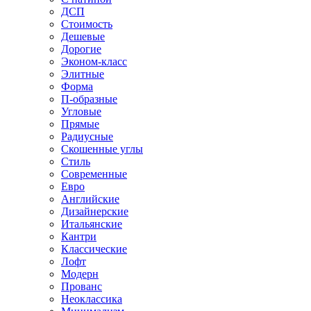
ДСП
Стоимость
Дешевые
Дорогие
Эконом-класс
Элитные
Форма
П-образные
Угловые
Прямые
Радиусные
Скошенные углы
Стиль
Современные
Евро
Английские
Дизайнерские
Итальянские
Кантри
Классические
Лофт
Модерн
Прованс
Неоклассика