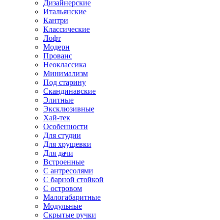
Дизайнерские
Итальянские
Кантри
Классические
Лофт
Модерн
Прованс
Неоклассика
Минимализм
Под старину
Скандинавские
Элитные
Эксклюзивные
Хай-тек
Особенности
Для студии
Для хрущевки
Для дачи
Встроенные
С антресолями
С барной стойкой
С островом
Малогабаритные
Модульные
Скрытые ручки