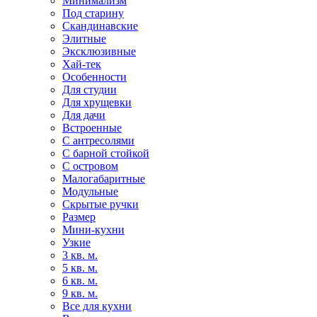
Минимализм
Под старину
Скандинавские
Элитные
Эксклюзивные
Хай-тек
Особенности
Для студии
Для хрущевки
Для дачи
Встроенные
С антресолями
С барной стойкой
С островом
Малогабаритные
Модульные
Скрытые ручки
Размер
Мини-кухни
Узкие
3 кв. м.
5 кв. м.
6 кв. м.
9 кв. м.
Все для кухни