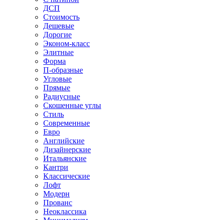
ДСП
Стоимость
Дешевые
Дорогие
Эконом-класс
Элитные
Форма
П-образные
Угловые
Прямые
Радиусные
Скошенные углы
Стиль
Современные
Евро
Английские
Дизайнерские
Итальянские
Кантри
Классические
Лофт
Модерн
Прованс
Неоклассика