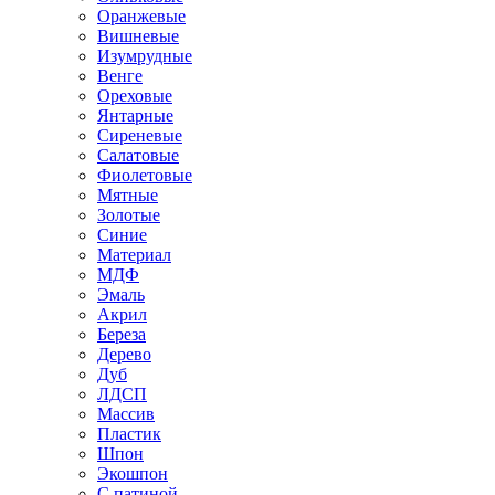
Оранжевые
Вишневые
Изумрудные
Венге
Ореховые
Янтарные
Сиреневые
Салатовые
Фиолетовые
Мятные
Золотые
Синие
Материал
МДФ
Эмаль
Акрил
Береза
Дерево
Дуб
ЛДСП
Массив
Пластик
Шпон
Экошпон
С патиной