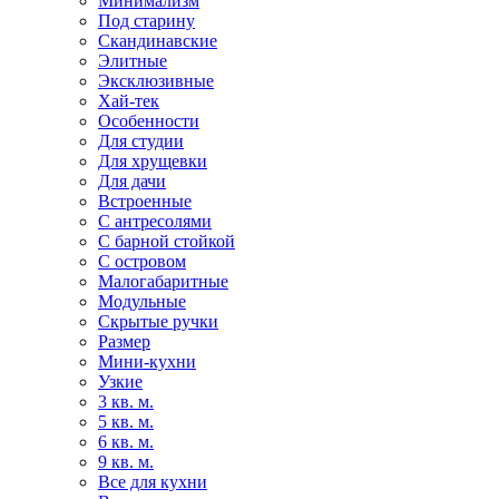
Минимализм
Под старину
Скандинавские
Элитные
Эксклюзивные
Хай-тек
Особенности
Для студии
Для хрущевки
Для дачи
Встроенные
С антресолями
С барной стойкой
С островом
Малогабаритные
Модульные
Скрытые ручки
Размер
Мини-кухни
Узкие
3 кв. м.
5 кв. м.
6 кв. м.
9 кв. м.
Все для кухни