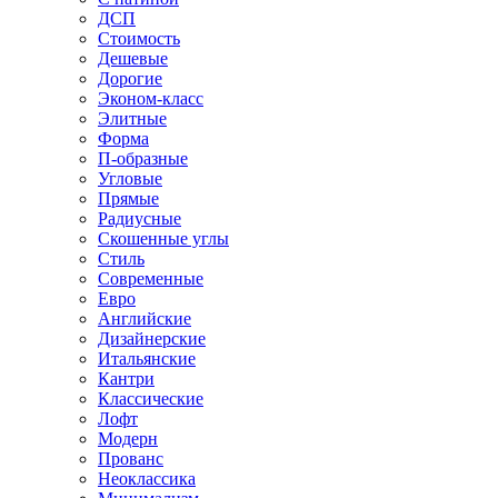
ДСП
Стоимость
Дешевые
Дорогие
Эконом-класс
Элитные
Форма
П-образные
Угловые
Прямые
Радиусные
Скошенные углы
Стиль
Современные
Евро
Английские
Дизайнерские
Итальянские
Кантри
Классические
Лофт
Модерн
Прованс
Неоклассика