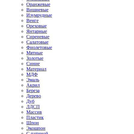
Оранжевые
Вишневые
Изумрудные
Венге
Ореховые
Янтарные
Сиреневые
Салатовые
Фиолетовые
Мятные
Золотые
Синие
Материал
МДФ
Эмаль
Акрил
Береза
Дерево
Дуб
ЛДСП
Массив
Пластик
Шпон
Экошпон
С патиной