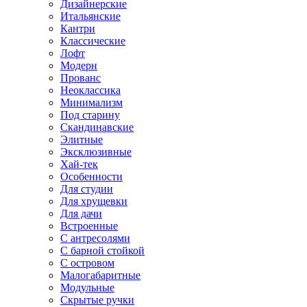
Дизайнерские
Итальянские
Кантри
Классические
Лофт
Модерн
Прованс
Неоклассика
Минимализм
Под старину
Скандинавские
Элитные
Эксклюзивные
Хай-тек
Особенности
Для студии
Для хрущевки
Для дачи
Встроенные
С антресолями
С барной стойкой
С островом
Малогабаритные
Модульные
Скрытые ручки