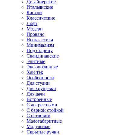
Дизайнерские
Итальянские
Кантри
Классические
Лофт
Модерн
Прованс
Неоклассика
Минимализм
Под старину
Скандинавские
Элитные
Эксклюзивные
Хай-тек
Особенности
Для студии
Для хрущевки
Для дачи
Встроенные
С антресолями
С барной стойкой
С островом
Малогабаритные
Модульные
Скрытые ручки