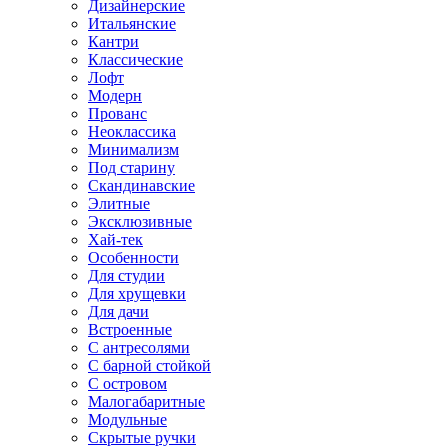
Дизайнерские
Итальянские
Кантри
Классические
Лофт
Модерн
Прованс
Неоклассика
Минимализм
Под старину
Скандинавские
Элитные
Эксклюзивные
Хай-тек
Особенности
Для студии
Для хрущевки
Для дачи
Встроенные
С антресолями
С барной стойкой
С островом
Малогабаритные
Модульные
Скрытые ручки