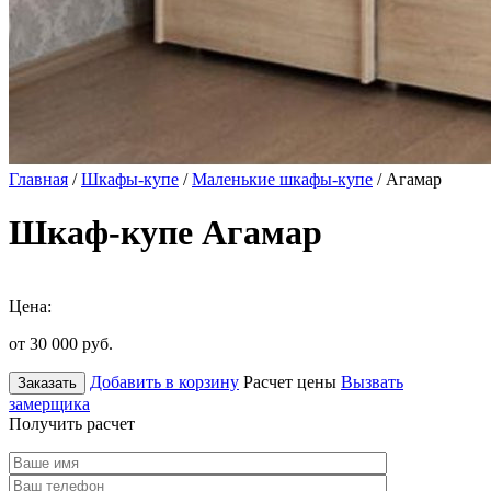
Главная
/
Шкафы-купе
/
Маленькие шкафы-купе
/ Агамар
Шкаф-купе Агамар
Цена:
от 30 000
руб.
Добавить в корзину
Расчет цены
Вызвать
Заказать
замерщика
Получить расчет