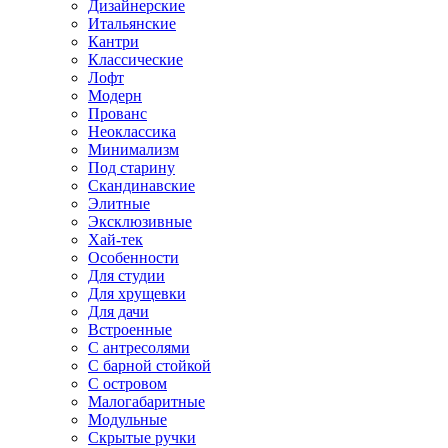
Дизайнерские
Итальянские
Кантри
Классические
Лофт
Модерн
Прованс
Неоклассика
Минимализм
Под старину
Скандинавские
Элитные
Эксклюзивные
Хай-тек
Особенности
Для студии
Для хрущевки
Для дачи
Встроенные
С антресолями
С барной стойкой
С островом
Малогабаритные
Модульные
Скрытые ручки