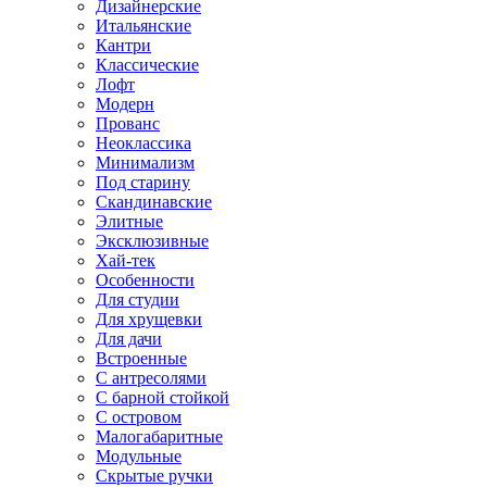
Дизайнерские
Итальянские
Кантри
Классические
Лофт
Модерн
Прованс
Неоклассика
Минимализм
Под старину
Скандинавские
Элитные
Эксклюзивные
Хай-тек
Особенности
Для студии
Для хрущевки
Для дачи
Встроенные
С антресолями
С барной стойкой
С островом
Малогабаритные
Модульные
Скрытые ручки