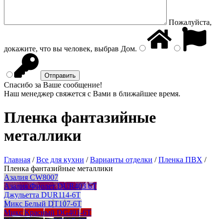
Пожалуйста,
докажите, что вы человек, выбрав
Дом
.
Спасибо за Ваше сообщение!
Наш менеджер свяжется с Вами в ближайшее время.
Пленка фантазийные
металлики
Главная
/
Все для кухни
/
Варианты отделки
/
Пленка ПВХ
/
Пленка фантазийные металлики
Азалия CW8007
Азалия Фиолет DUR403 6T
Джульетта DUR114-6T
Микс Белый DT107-6T
Микс Красный DG401-6T