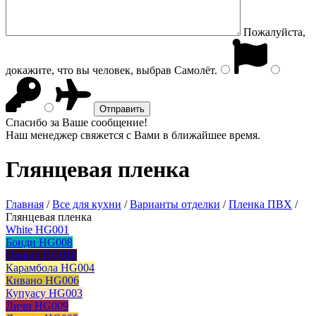
Пожалуйста,
докажите, что вы человек, выбрав
Самолёт
.
Спасибо за Ваше сообщение!
Наш менеджер свяжется с Вами в ближайшее время.
Глянцевая пленка
Главная
/
Все для кухни
/
Варианты отделки
/
Пленка ПВХ
/
Глянцевая пленка
White HG001
Бонди HG008
Инжир HG010
Карамбола HG004
Кивано HG006
Купуасу HG003
Личи HG009