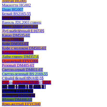
Лонган HG005
Макиотти HG002
Циан HG007
Белый BS2165-55
Бордо DM403-6T
Ваниль JDL2003 глянец
Венге SMBP 5809-RG
Дуб выбеленный L167-05
Какао DM535-6T
Кедр L066-01
Кофе DM503-6T
Кофе с молоком DM501-6T
Красный EFVC001
Лайм глянец DM357-6
Оранжевый EFVC006
Розовый DM405-6T
Светло-серый DM811-6T
Светло-зеленый BS 2169-55
Страйп белый BNA02-55
Страйп красный DL0905-6TA
Страйп черный BNA01-55
Черный BS1314-55
Шоколад DM891-6T
Яблоко DM408-6T
Ярко-желтый EFVC040