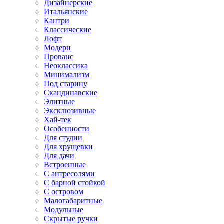
Дизайнерские
Итальянские
Кантри
Классические
Лофт
Модерн
Прованс
Неоклассика
Минимализм
Под старину
Скандинавские
Элитные
Эксклюзивные
Хай-тек
Особенности
Для студии
Для хрущевки
Для дачи
Встроенные
С антресолями
С барной стойкой
С островом
Малогабаритные
Модульные
Скрытые ручки