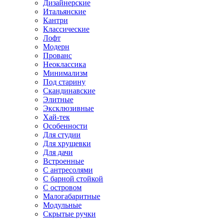
Дизайнерские
Итальянские
Кантри
Классические
Лофт
Модерн
Прованс
Неоклассика
Минимализм
Под старину
Скандинавские
Элитные
Эксклюзивные
Хай-тек
Особенности
Для студии
Для хрущевки
Для дачи
Встроенные
С антресолями
С барной стойкой
С островом
Малогабаритные
Модульные
Скрытые ручки