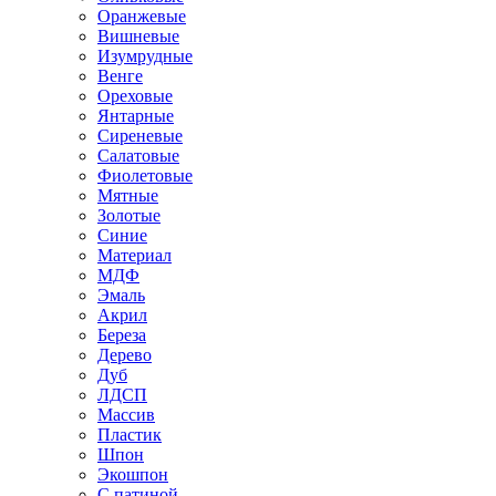
Оранжевые
Вишневые
Изумрудные
Венге
Ореховые
Янтарные
Сиреневые
Салатовые
Фиолетовые
Мятные
Золотые
Синие
Материал
МДФ
Эмаль
Акрил
Береза
Дерево
Дуб
ЛДСП
Массив
Пластик
Шпон
Экошпон
С патиной