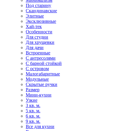
Минимализм
Под старину
Скандинавские
Элитные
Эксклюзивные
Хай-тек
Особенности
Для студии
Для хрущевки
Для дачи
Встроенные
С антресолями
С барной стойкой
С островом
Малогабаритные
Модульные
Скрытые ручки
Размер
Мини-кухни
Узкие
3 кв. м.
5 кв. м.
6 кв. м.
9 кв. м.
Все для кухни