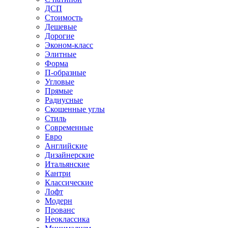
ДСП
Стоимость
Дешевые
Дорогие
Эконом-класс
Элитные
Форма
П-образные
Угловые
Прямые
Радиусные
Скошенные углы
Стиль
Современные
Евро
Английские
Дизайнерские
Итальянские
Кантри
Классические
Лофт
Модерн
Прованс
Неоклассика