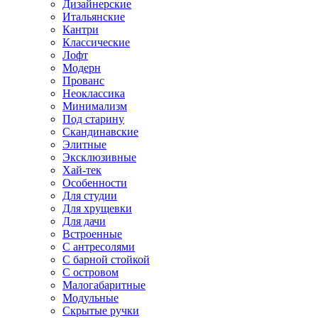
Дизайнерские
Итальянские
Кантри
Классические
Лофт
Модерн
Прованс
Неоклассика
Минимализм
Под старину
Скандинавские
Элитные
Эксклюзивные
Хай-тек
Особенности
Для студии
Для хрущевки
Для дачи
Встроенные
С антресолями
С барной стойкой
С островом
Малогабаритные
Модульные
Скрытые ручки