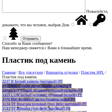
Пожалуйста,
докажите, что вы человек, выбрав
Дом
.
Спасибо за Ваше сообщение!
Наш менеджер свяжется с Вами в ближайшее время.
Пластик под камень
Главная
/
Все для кухни
/
Варианты отделки
/
Пластик HPL
/
Пластик под камень
3237 R Белый камень (матовый) PF
3379 MK Серый антик (камень мика) PF
3364 LUN Серый доломит (лунный рельеф) PF
3355 LUN Белый доломит (лунный рельеф) PF
3378 MK Бежевый антик (камень мика) PF
3134 TF Ниагара розовый (топ фейс матовый) PF
3173 TF Крошка (топ фейс матовый) PF