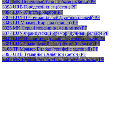
3342 MK Пепельный базальт (камень мика) PF
3398 URB Городской снег (бетон) PF
3394 LUN Хипстер карбон PF
3369 LUN Песочный белый (лунный рельеф) PF
3346 LU Мрамор Каррара (глянец) PF
3326 MK Серый порфир (камень мика) PF
3377 LUN Французский мрамор (лунный рельеф) PF
3349 LUN Песчаник "Дракон" (лунный рельеф) PF
3381 LUN Бразильский агат (лунный рельеф) PF
3166 TF Мрамор Билбао (топ фейс матовый) PF
3395 URB Туманный Альбион (бетон) PF
3340 MK Вулканический базальт (камень мика) PF