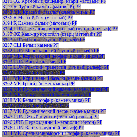
3210 QZ Кремовый кашемир (кварц матовый) PF
3195 R Лунный камень (матовый) PF
3343 MK Красный базальт (камень мика) PF
3236 R Мягкий беж (матовый) PF
3194 R Камень белый (матовый) PF
3354 LUN Песчаник светло-серый (лунный рельеф) PF
3185 QZ Кашмир кристалл (кварц матовый) PF
3363 LUN Шунгит (лунный рельеф) PF
3237 CLI Белый камень PF
3382 LUN Марокканский (лунный рельеф) PF
3358 MK Королевский порфир (камень мика) PF
3393 LUN Винтажная медь PF
3375 LUN Римский травертин (лунный рельеф) PF
3392 LUN Хипстер бронза PF
3341 MK Коричневый базальт (камень мика) PF
3302 MK Гранит (камень мика) PF
3329 MK Вулканический камень (камень мика) PF
3226 MK Тускус черный (камень мика) PF
3328 MK Белый порфир (камень мика) PF
3392 LUN Хипстер бронза STD
3327 MK Вулканический песок (камень мика) PF
3347 LUN Белый шунгит (лунный рельеф) PF
3396 URB Первозданный мегаполис (бетон) PF
3376 LUN Канкун (лунный рельеф) PF
3324 MK Средиземноморский порфир (камень мика) PF