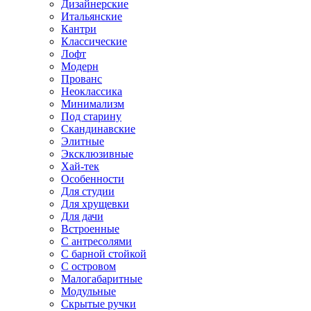
Дизайнерские
Итальянские
Кантри
Классические
Лофт
Модерн
Прованс
Неоклассика
Минимализм
Под старину
Скандинавские
Элитные
Эксклюзивные
Хай-тек
Особенности
Для студии
Для хрущевки
Для дачи
Встроенные
С антресолями
С барной стойкой
С островом
Малогабаритные
Модульные
Скрытые ручки