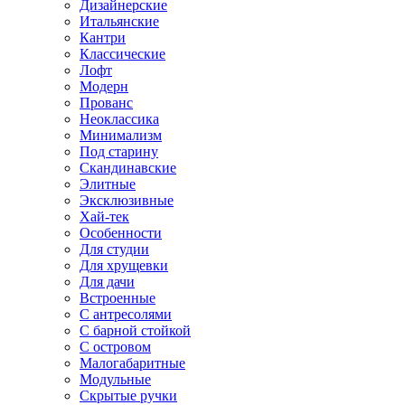
Дизайнерские
Итальянские
Кантри
Классические
Лофт
Модерн
Прованс
Неоклассика
Минимализм
Под старину
Скандинавские
Элитные
Эксклюзивные
Хай-тек
Особенности
Для студии
Для хрущевки
Для дачи
Встроенные
С антресолями
С барной стойкой
С островом
Малогабаритные
Модульные
Скрытые ручки