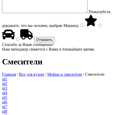
Пожалуйста,
докажите, что вы человек, выбрав
Машину
.
Спасибо за Ваше сообщение!
Наш менеджер свяжется с Вами в ближайшее время.
Смесители
Главная
/
Все для кухни
/
Мойки и смесители
/
Смесители
ul1
ul2
ul3
ul4
ul5
ul6
ul7
ul8