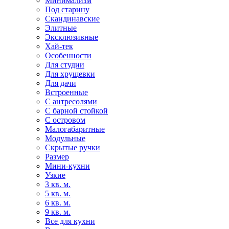
Минимализм
Под старину
Скандинавские
Элитные
Эксклюзивные
Хай-тек
Особенности
Для студии
Для хрущевки
Для дачи
Встроенные
С антресолями
С барной стойкой
С островом
Малогабаритные
Модульные
Скрытые ручки
Размер
Мини-кухни
Узкие
3 кв. м.
5 кв. м.
6 кв. м.
9 кв. м.
Все для кухни