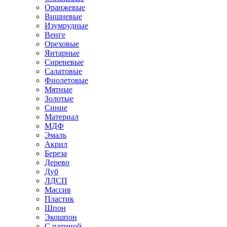
Оранжевые
Вишневые
Изумрудные
Венге
Ореховые
Янтарные
Сиреневые
Салатовые
Фиолетовые
Мятные
Золотые
Синие
Материал
МДФ
Эмаль
Акрил
Береза
Дерево
Дуб
ЛДСП
Массив
Пластик
Шпон
Экошпон
С патиной