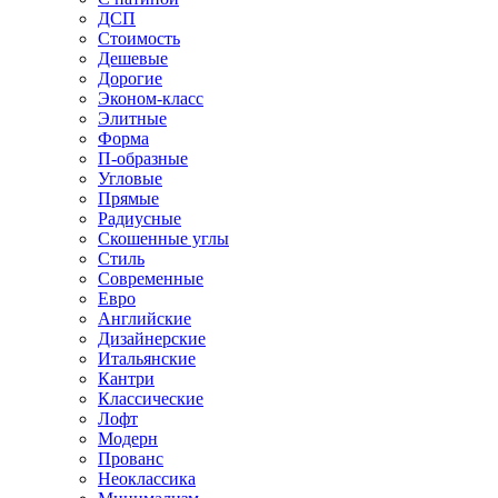
ДСП
Стоимость
Дешевые
Дорогие
Эконом-класс
Элитные
Форма
П-образные
Угловые
Прямые
Радиусные
Скошенные углы
Стиль
Современные
Евро
Английские
Дизайнерские
Итальянские
Кантри
Классические
Лофт
Модерн
Прованс
Неоклассика