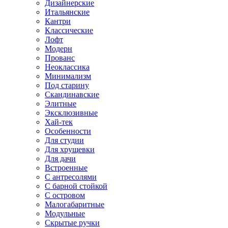
Дизайнерские
Итальянские
Кантри
Классические
Лофт
Модерн
Прованс
Неоклассика
Минимализм
Под старину
Скандинавские
Элитные
Эксклюзивные
Хай-тек
Особенности
Для студии
Для хрущевки
Для дачи
Встроенные
С антресолями
С барной стойкой
С островом
Малогабаритные
Модульные
Скрытые ручки